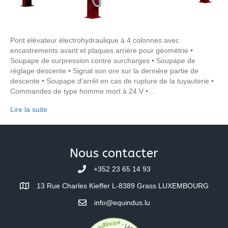
Pont élévateur électrohydraulique à 4 colonnes avec
encastrements avant et plaques arrière pour géométrie •
Soupape de surpression contre surcharges • Soupape de
réglage descente • Signal son ore sur la dernière partie de
descente • Soupape d’arrêt en cas de rupture de la tuyauterie •
Commandes de type homme mort à 24 V •…
Lire la suite
Nous contacter
+352 23 65 14 93
13 Rue Charles Kieffer L-8389 Grass LUXEMBOURG
info@equindus.lu