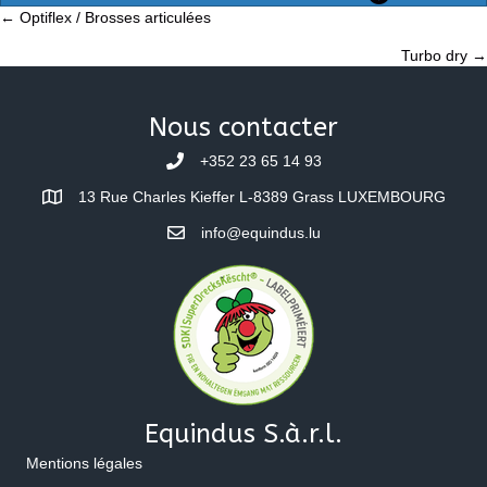
Posts
← Optiflex / Brosses articulées
Turbo dry →
navigation
Nous contacter
+352 23 65 14 93
13 Rue Charles Kieffer L-8389 Grass LUXEMBOURG
info@equindus.lu
Equindus S.à.r.l.
Mentions légales