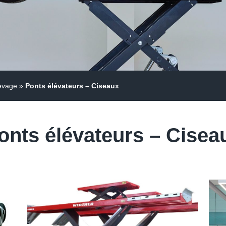
evage
»
Ponts élévateurs – Ciseaux
onts élévateurs – Cisea