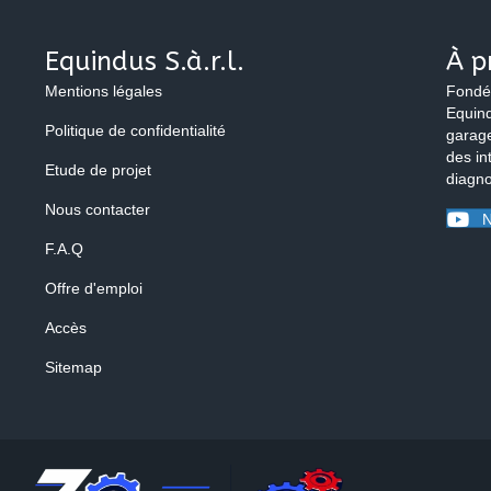
Equindus S.à.r.l.
À p
Mentions légales
Fondé
Equind
Politique de confidentialité
garage
des in
Etude de projet
diagno
Nous contacter
N
F.A.Q
Offre d'emploi
Accès
Sitemap