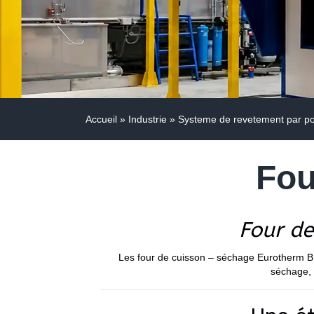
Accueil
»
Industrie
»
Systeme de revetement par p
Fou
Four d
Les four de cuisson – séchage Eurotherm BE
séchage, 