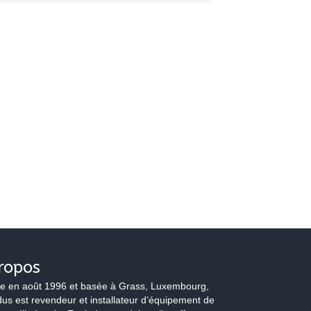
ropos
e en août 1996 et basée à Grass, Luxembourg,
us est revendeur et installateur d’équipement de