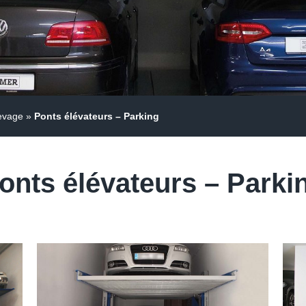
evage
»
Ponts élévateurs – Parking
onts élévateurs – Parki