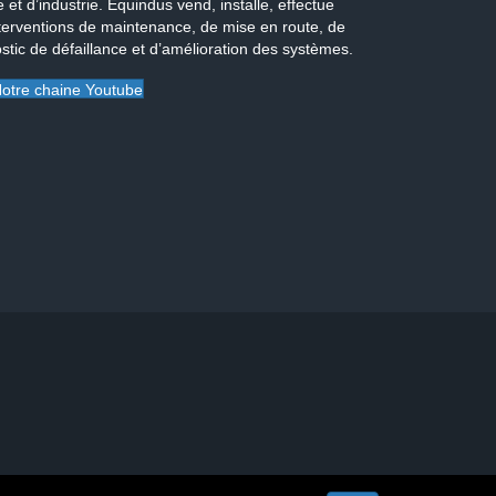
 et d’industrie. Equindus vend, installe, effectue
terventions de maintenance, de mise en route, de
stic de défaillance et d’amélioration des systèmes.
otre chaine Youtube