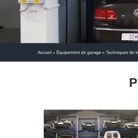
Accueil
»
Équipement de garage
»
Techniques de l
P