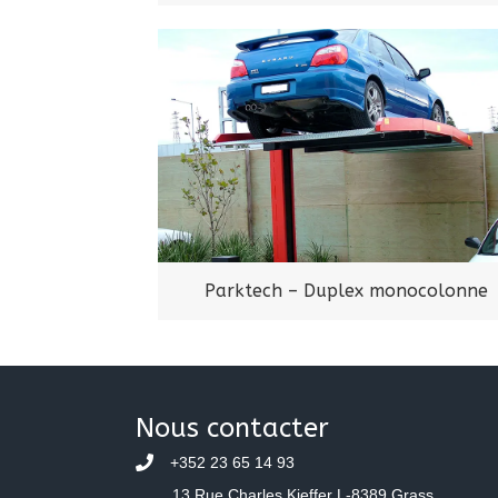
Parktech – Duplex monocolonne
Nous contacter
+352 23 65 14 93
13 Rue Charles Kieffer L-8389 Grass