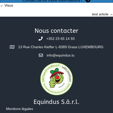
Contact us for more informations !
Posts
← Visus
test article →
navigation
Nous contacter
+352 23 65 14 93
13 Rue Charles Kieffer L-8389 Grass LUXEMBOURG
info@equindus.lu
Equindus S.à.r.l.
Mentions légales