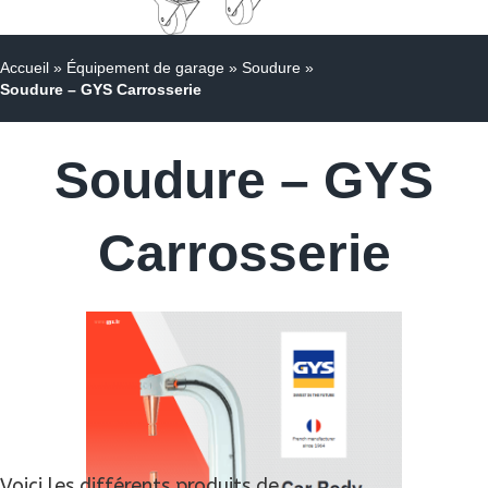
Accueil
»
Équipement de garage
»
Soudure
»
Soudure – GYS Carrosserie
Soudure – GYS
Carrosserie
Voici les différents produits de