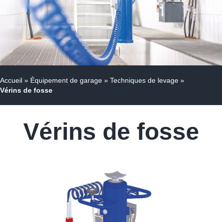
Accueil
»
Équipement de garage
»
Techniques de levage
»
Vérins de fosse
Vérins de fosse