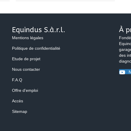
Equindus S.à.r.l.
À p
Mentions légales
Fondé
Equind
Politique de confidentialité
garage
des in
Etude de projet
diagno
Nous contacter
N
F.A.Q
Offre d'emploi
Accès
Sitemap