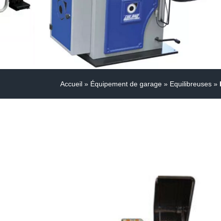
Accueil
»
Équipement de garage
»
Equilibreuses
»