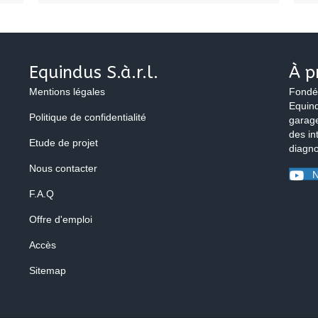
Equindus S.à.r.l.
À p
Mentions légales
Fondé
Equind
Politique de confidentialité
garage
des in
Etude de projet
diagno
Nous contacter
N
F.A.Q
Offre d'emploi
Accès
Sitemap