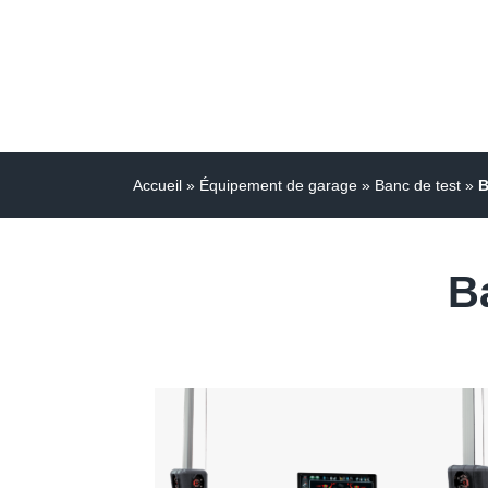
Accueil
»
Équipement de garage
»
Banc de test
»
B
B