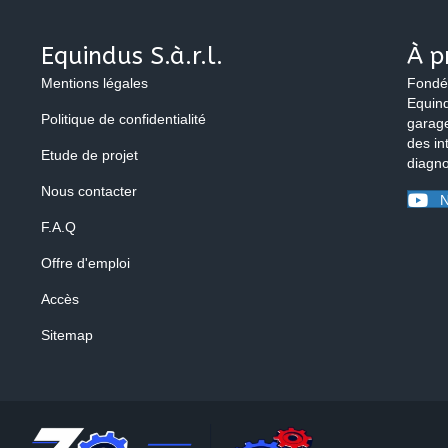
Equindus S.à.r.l.
À p
Mentions légales
Fondé
Equind
Politique de confidentialité
garage
des in
Etude de projet
diagno
Nous contacter
N
F.A.Q
Offre d'emploi
Accès
Sitemap