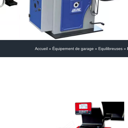
Accueil
»
Équipement de garage
»
Equilibreuses
»