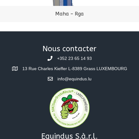
Maha – Rga
Nous contacter
+352 23 65 14 93
13 Rue Charles Kieffer L-8389 Grass LUXEMBOURG
info@equindus.lu
Equindus S.à.r.l.