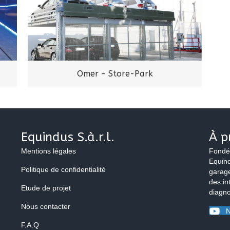
Omer – Store-Park
Equindus S.à.r.l.
À p
Mentions légales
Fondé
Equind
Politique de confidentialité
garage
des in
Etude de projet
diagno
Nous contacter
N
F.A.Q