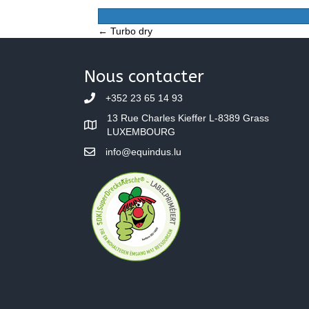
Posts
← Turbo dry
navigation
Nous contacter
+352 23 65 14 93
13 Rue Charles Kieffer L-8389 Grass
LUXEMBOURG
info@equindus.lu