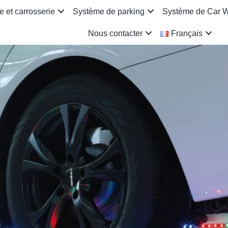
 et carrosserie
Système de parking
Système de Car 
Nous contacter
Français