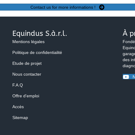
Contact us for more informations !
Equindus S.à.r.l.
À p
Mentions légales
Fondé
Equind
Politique de confidentialité
garage
des in
Etude de projet
diagno
Nous contacter
N
F.A.Q
Offre d'emploi
Accès
Sitemap