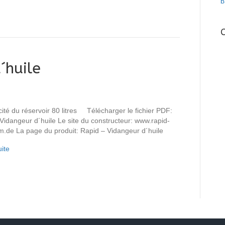
b
´huile
ité du réservoir 80 litres Télécharger le fichier PDF:
Vidangeur d´huile Le site du constructeur: www.rapid-
m.de La page du produit: Rapid – Vidangeur d´huile
uite