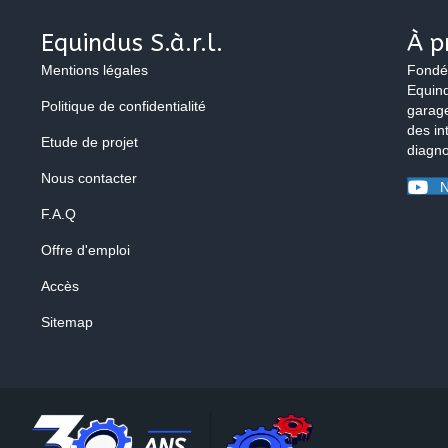
Equindus S.à.r.l.
À p
Mentions légales
Fondé
Equind
Politique de confidentialité
garage
des in
Etude de projet
diagno
Nous contacter
N
F.A.Q
Offre d'emploi
Accès
Sitemap