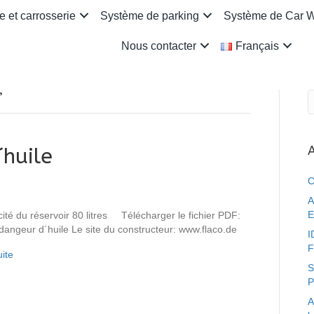
 et carrosserie
Système de parking
Système de Car 
Nous contacter
Français
’
A
´huile
C
A
E
ité du réservoir 80 litres Télécharger le fichier PDF:
dangeur d´huile Le site du constructeur: www.flaco.de
I
F
uite
S
P
A