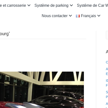
 et carrosserie
Système de parking
Système de Car 
Nous contacter
Français
ourg’
A
C
A
E
I
F
S
P
A