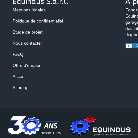
Equindus S.à.r.l.
À p
Mentions légales
Fondé
Equind
Politique de confidentialité
garage
des in
Etude de projet
diagno
Nous contacter
N
F.A.Q
Offre d'emploi
Accès
Sitemap