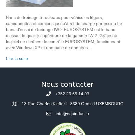
Banc de freinage à rouleaux pour véhicules légers,
camionnettes et camions jusqu’à 5 t de charge par essieu Le
banc d’essai de freinage IW 2 EUROSYSTEM est le banc
d’essai de qualité supérieure de la gamme IW 2. Grâce au
logiciel de chaînes de contrôle EUROSYSTEM, fonctionnant
avec Windows XP et une base de données…
Lire la suite
Nous contacter
+352 23 65 14 93
13 Rue Charles Kieffer L-8389 Grass LUXEMBOURG
info@equindus.lu