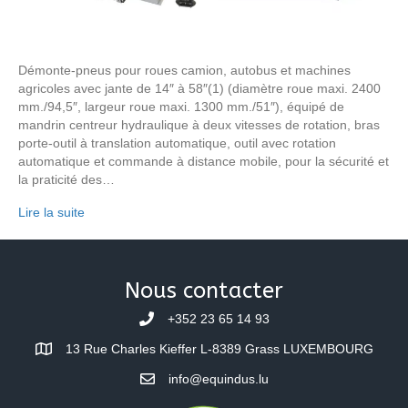
Démonte-pneus pour roues camion, autobus et machines
agricoles avec jante de 14″ à 58″(1) (diamètre roue maxi. 2400
mm./94,5″, largeur roue maxi. 1300 mm./51″), équipé de
mandrin centreur hydraulique à deux vitesses de rotation, bras
porte-outil à translation automatique, outil avec rotation
automatique et commande à distance mobile, pour la sécurité et
la praticité des…
Lire la suite
Nous contacter
+352 23 65 14 93
13 Rue Charles Kieffer L-8389 Grass LUXEMBOURG
info@equindus.lu