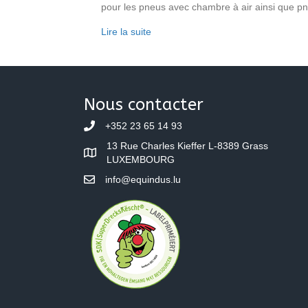
pour les pneus avec chambre à air ainsi que 
Lire la suite
Nous contacter
+352 23 65 14 93
13 Rue Charles Kieffer L-8389 Grass
LUXEMBOURG
info@equindus.lu