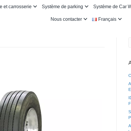
 et carrosserie
Système de parking
Système de Car 
Nous contacter
Français
A
C
A
E
I
F
S
P
A