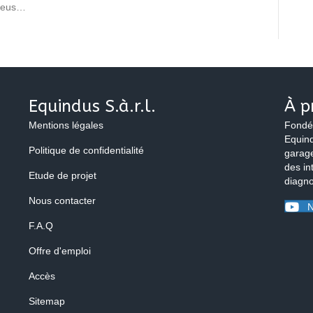
pneus…
Equindus S.à.r.l.
À p
Mentions légales
Fondé
Equind
Politique de confidentialité
garage
des in
Etude de projet
diagno
Nous contacter
N
F.A.Q
Offre d'emploi
Accès
Sitemap