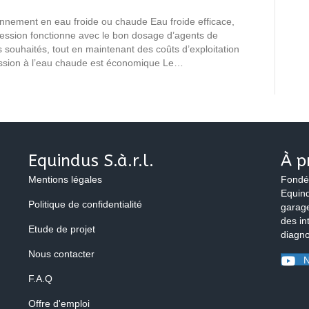
ionnement en eau froide ou chaude Eau froide efficace,
ression fonctionne avec le bon dosage d’agents de
s souhaités, tout en maintenant des coûts d’exploitation
ression à l’eau chaude est économique Le…
Equindus S.à.r.l.
À p
Mentions légales
Fondé
Equind
Politique de confidentialité
garage
des in
Etude de projet
diagno
Nous contacter
N
F.A.Q
Offre d'emploi