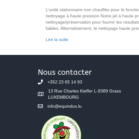
L’unité stationnaire non chauffée pour le fonct
nettoyage à haute pression Notre jet à haute p
nettoyage/préservation pour fournir les résultat
faibles. Alternativement, le nettoyage haute p
Lire la suite
Nous contacter
+352 23 65 14 93
13 Rue Charles Kieffer L-8389 Grass
LUXEMBOURG
info@equindus.lu