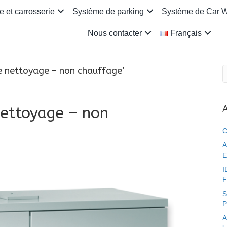
 et carrosserie
Système de parking
Système de Car 
Nous contacter
Français
 de nettoyage – non chauffage’
A
nettoyage – non
C
A
E
I
F
S
P
A