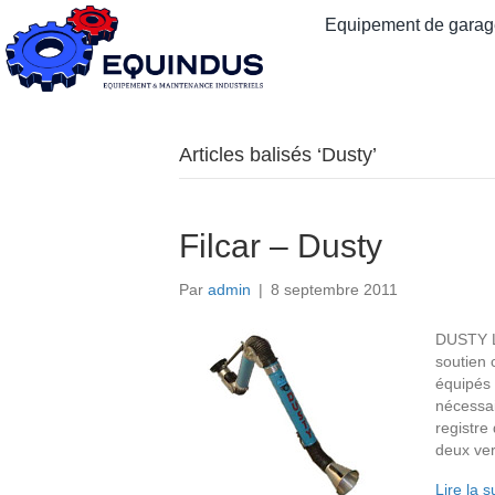
Equipement de garage
Articles balisés ‘Dusty’
Filcar – Dusty
Par
admin
|
8 septembre 2011
DUSTY L
soutien 
équipés 
nécessai
registre
deux ve
Lire la s