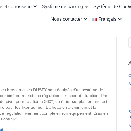
 et carrosserie
Système de parking
Système de Car 
Nous contacter
Français
A
C
A
E
es bras articulés DUSTY sont équipés d’un système de
combiné entre frictions réglables et ressort de traction. Pré-
I
de pivot pour rotation à 360°, un étrier supplémentaire est
F
re pour les fixer au mur. La hotte en aluminium et le
S
 de régulation viennent compléter son équipement. Bras en
P
rsions : Ø…
A
uite