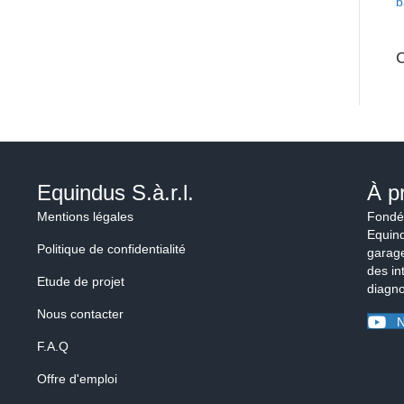
b
Equindus S.à.r.l.
À p
Mentions légales
Fondé
Equind
Politique de confidentialité
garage
des in
Etude de projet
diagno
Nous contacter
N
F.A.Q
Offre d'emploi