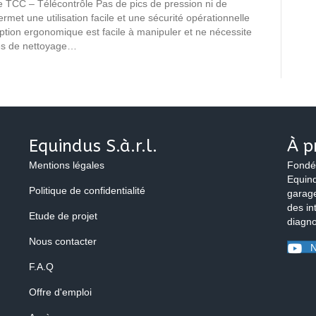
 TCC – Télécontrôle Pas de pics de pression ni de
met une utilisation facile et une sécurité opérationnelle
ption ergonomique est facile à manipuler et ne nécessite
es de nettoyage…
Equindus S.à.r.l.
À p
Mentions légales
Fondé
Equind
Politique de confidentialité
garage
des in
Etude de projet
diagno
Nous contacter
N
F.A.Q
Offre d'emploi