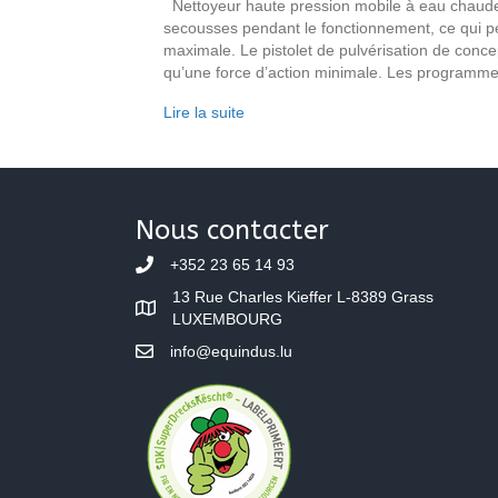
Nettoyeur haute pression mobile à eau chaude
secousses pendant le fonctionnement, ce qui per
maximale. Le pistolet de pulvérisation de conce
qu’une force d’action minimale. Les programm
Lire la suite
Nous contacter
+352 23 65 14 93
13 Rue Charles Kieffer L-8389 Grass
LUXEMBOURG
info@equindus.lu