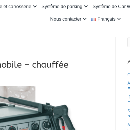
 et carrosserie
Système de parking
Système de Car 
Nous contacter
Français
A
obile – chauffée
C
A
E
I
F
S
P
A