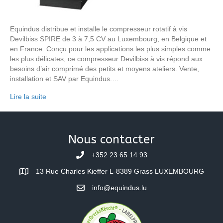
Equindus distribue et installe le compresseur rotatif à vis
Devilbiss SPIRE de 3 à 7,5 CV au Luxembourg, en Belgique et
en France. Conçu pour les applications les plus simples comme
les plus délicates, ce compresseur Devilbiss à vis répond aux
besoins d’air comprimé des petits et moyens ateliers. Vente,
installation et SAV par Equindus.…
Lire la suite
Nous contacter
+352 23 65 14 93
13 Rue Charles Kieffer L-8389 Grass LUXEMBOURG
info@equindus.lu