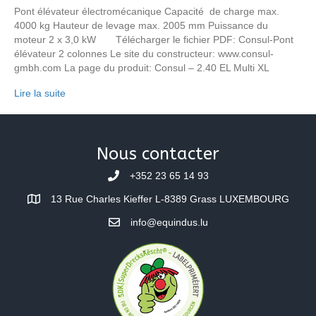
Pont élévateur électromécanique Capacité de charge max.
4000 kg Hauteur de levage max. 2005 mm Puissance du
moteur 2 x 3,0 kW Télécharger le fichier PDF: Consul-Pont
élévateur 2 colonnes Le site du constructeur: www.consul-
gmbh.com La page du produit: Consul – 2.40 EL Multi XL
Lire la suite
Nous contacter
+352 23 65 14 93
13 Rue Charles Kieffer L-8389 Grass LUXEMBOURG
info@equindus.lu