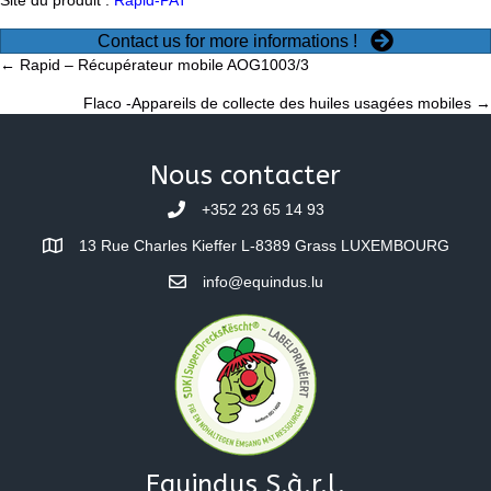
Site du produit :
Rapid-PAT
Contact us for more informations !
Posts
← Rapid – Récupérateur mobile AOG1003/3
Flaco -Appareils de collecte des huiles usagées mobiles →
navigation
Nous contacter
+352 23 65 14 93
13 Rue Charles Kieffer L-8389 Grass LUXEMBOURG
info@equindus.lu
Equindus S.à.r.l.