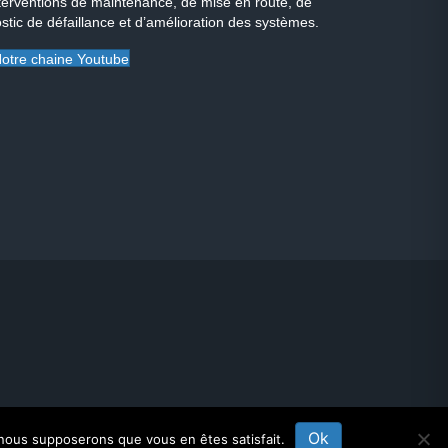
terventions de maintenance, de mise en route, de
stic de défaillance et d’amélioration des systèmes.
otre chaine Youtube
Ok
, nous supposerons que vous en êtes satisfait.