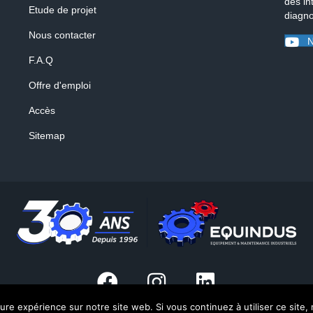
des in
Etude de projet
diagno
Nous contacter
N
F.A.Q
Offre d'emploi
Accès
Sitemap
eure expérience sur notre site web. Si vous continuez à utiliser ce site
© 2026 Equindus