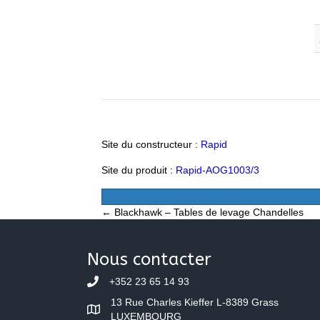
Site du constructeur :
Rapid
Site du produit :
Rapid-AOG1003/3
Posts
← Blackhawk – Tables de levage Chandelles
navigation
Nous contacter
+352 23 65 14 93
13 Rue Charles Kieffer L-8389 Grass
LUXEMBOURG