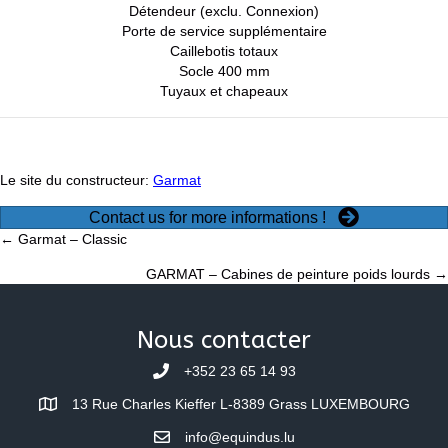
Détendeur (exclu. Connexion)
Porte de service supplémentaire
Caillebotis totaux
Socle 400 mm
Tuyaux et chapeaux
Le site du constructeur:
Garmat
Contact us for more informations !
Posts
← Garmat – Classic
GARMAT – Cabines de peinture poids lourds →
navigation
Nous contacter
+352 23 65 14 93
13 Rue Charles Kieffer L-8389 Grass LUXEMBOURG
info@equindus.lu