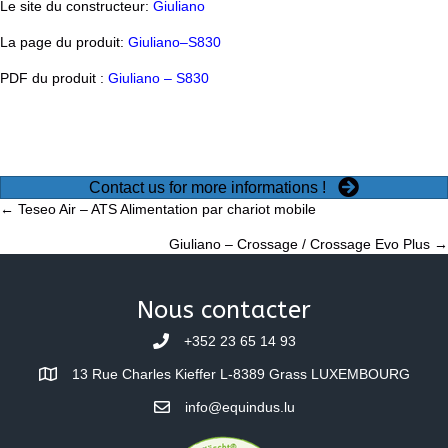
Le site du constructeur:
Giuliano
La page du produit:
Giuliano–S830
PDF du produit :
Giuliano – S830
Contact us for more informations !
Posts
← Teseo Air – ATS Alimentation par chariot mobile
Giuliano – Crossage / Crossage Evo Plus →
navigation
Nous contacter
+352 23 65 14 93
13 Rue Charles Kieffer L-8389 Grass LUXEMBOURG
info@equindus.lu