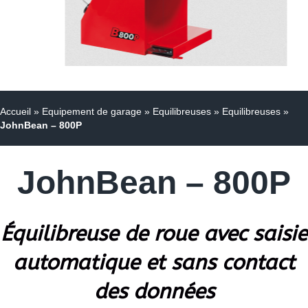
Accueil
»
Equipement de garage
»
Equilibreuses
»
Equilibreuses
»
JohnBean – 800P
JohnBean – 800P
Équilibreuse de roue avec saisie
automatique et sans contact
des données