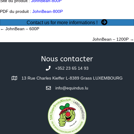
Site du produit :
JohnBean-800P
PDF du produit :
JohnBean-800P
Contact us for more informations !
Posts
← JohnBean – 600P
JohnBean – 1200P →
navigation
Nous contacter
+352 23 65 14 93
13 Rue Charles Kieffer L-8389 Grass LUXEMBOURG
info@equindus.lu