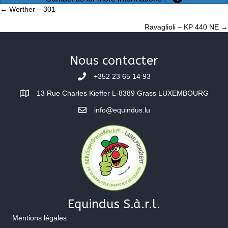
Posts
← Werther – 301
Ravaglioli – KP 440 NE →
navigation
Nous contacter
+352 23 65 14 93
13 Rue Charles Kieffer L-8389 Grass LUXEMBOURG
info@equindus.lu
Equindus S.à.r.l.
Mentions légales