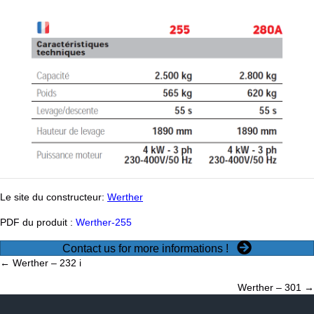
Le site du constructeur:
Werther
PDF du produit :
Werther-255
Contact us for more informations !
Posts
← Werther – 232 i
Werther – 301 →
navigation