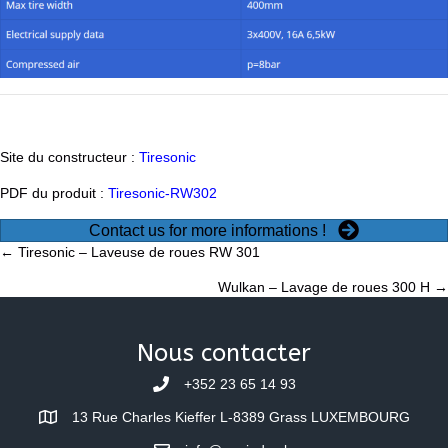
Site du constructeur :
Tiresonic
PDF du produit :
Tiresonic-RW302
Contact us for more informations !
Posts
← Tiresonic – Laveuse de roues RW 301
Wulkan – Lavage de roues 300 H →
navigation
Nous contacter
+352 23 65 14 93
13 Rue Charles Kieffer L-8389 Grass LUXEMBOURG