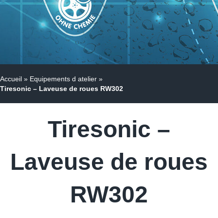
Accueil
»
Equipements d atelier
»
Tiresonic – Laveuse de roues RW302
Tiresonic –
Laveuse de roues
RW302