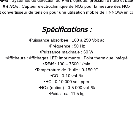
 RPM
: Systèmes de détection du PMH, optique, pression d’huile et batte
Kit NOx
: Capteur électrochimique de NOx pour la mesure des NOx
convertisseur de tension pour une utilisation mobile de l’INNOVA en c
Spécifications :
•Puissance absorbée : 100 à 250 Volt ac
•Fréquence : 50 Hz
•Puissance maximale : 60 W
•Afficheurs : Affichages LED Imprimante : Point thermique intégré
•
RPM
: 100 – 7500 1/min
•Température de l’huile : 0-150 ºC
•CO : 0-10 vol. %
•HC : 0-10.000 vol. ppm
•NOx (option) : 0-5.000 vol. %
•Poids : ca. 11,5 kg