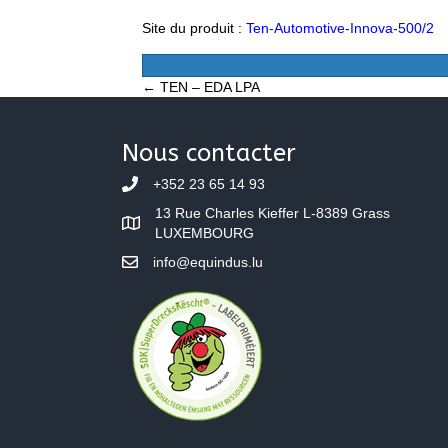
Site du produit :
Ten-Automotive-Innova-500/2
Posts
← TEN – EDA LPA
navigation
Nous contacter
+352 23 65 14 93
13 Rue Charles Kieffer L-8389 Grass
LUXEMBOURG
info@equindus.lu