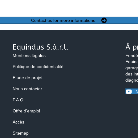
Contact us for more informations !
Equindus S.à.r.l.
À p
Mentions légales
Fondé
Equind
Politique de confidentialité
garage
des in
Etude de projet
diagno
Nous contacter
N
F.A.Q
Offre d'emploi
Accès
Sitemap