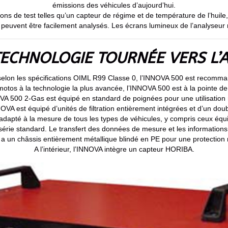
émissions des véhicules d’aujourd’hui.
ons de test telles qu’un capteur de régime et de température de l’huile
 peuvent être facilement analysés. Les écrans lumineux de l’analyseur mul
ECHNOLOGIE TOURNÉE VERS L’
elon les spécifications OIML R99 Classe 0, l’INNOVA 500 est recomman
otos à la technologie la plus avancée, l’INNOVA 500 est à la pointe de
VA 500 2-Gas est équipé en standard de poignées pour une utilisation 
INNOVA est équipé d’unités de filtration entièrement intégrées et d’un 
 adapté à la mesure de tous les types de véhicules, y compris ceux éq
érie standard. Le transfert des données de mesure et les information
a un châssis entièrement métallique blindé en PE pour une protection
A l’intérieur, l’INNOVA intègre un capteur HORIBA.