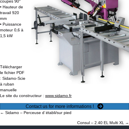
coupes 90°
• Hauteur de
travail 920
mm
• Puissance
moteur 0,6 à
1,5 kW
Télécharger
le fichier PDF
:
Sidamo-Scie
à ruban
manuelle
Le site du constructeur :
www.sidamo.fr
Contact us for more informations !
Posts
← Sidamo – Perceuse d´établi/sur pied
Consul – 2.40 EL Multi XL →
navigation