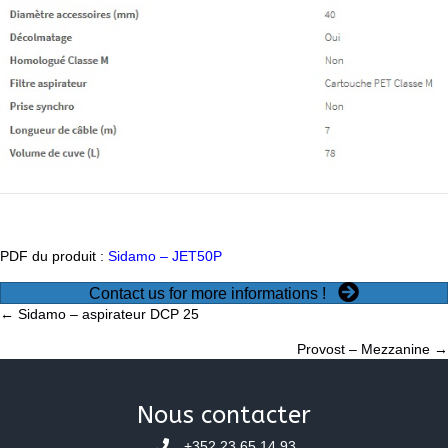
PDF du produit :
Sidamo – JET50P
Contact us for more informations !
Posts
← Sidamo – aspirateur DCP 25
Provost – Mezzanine →
navigation
Nous contacter
+352 23 65 14 93