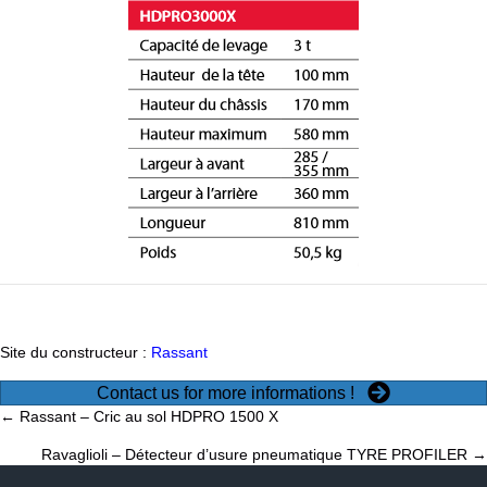
Site du constructeur :
Rassant
Contact us for more informations !
Posts
← Rassant – Cric au sol HDPRO 1500 X
Ravaglioli – Détecteur d’usure pneumatique TYRE PROFILER →
navigation