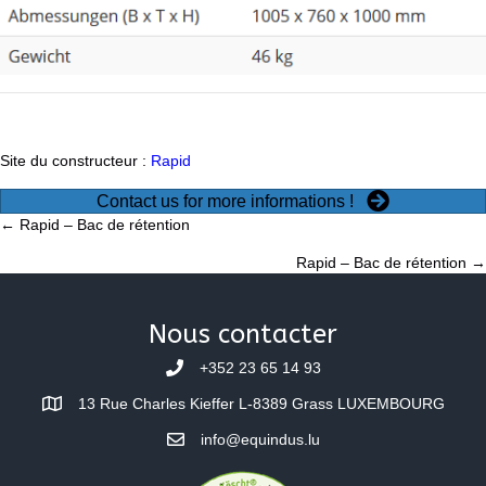
Site du constructeur :
Rapid
Contact us for more informations !
Posts
← Rapid – Bac de rétention
Rapid – Bac de rétention →
navigation
Nous contacter
+352 23 65 14 93
13 Rue Charles Kieffer L-8389 Grass LUXEMBOURG
info@equindus.lu