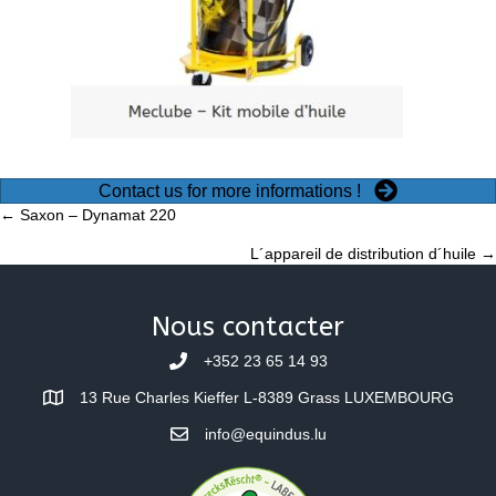
Contact us for more informations !
Posts
← Saxon – Dynamat 220
L´appareil de distribution d´huile →
navigation
Nous contacter
+352 23 65 14 93
13 Rue Charles Kieffer L-8389 Grass LUXEMBOURG
info@equindus.lu