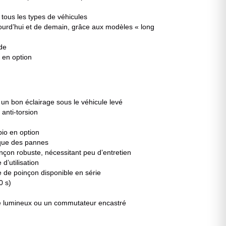
tous les types de véhicules
jourd’hui et de demain, grâce aux modèles « long
de
 en option
un bon éclairage sous le véhicule levé
 anti-torsion
bio en option
ique des pannes
nçon robuste, nécessitant peu d’entretien
d’utilisation
e de poinçon disponible en série
0 s)
ique lumineux ou un commutateur encastré