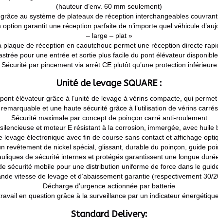
(hauteur d’env. 60 mm seulement)
grâce au système de plateaux de réception interchangeables couvrant 
option garantit une réception parfaite de n’importe quel véhicule d’au
– large – plat »
a plaque de réception en caoutchouc permet une réception directe rapi
strée pour une entrée et sortie plus facile du pont élévateur disponible
Sécurité par pincement via arrêt CE plutôt qu’une protection inférieure
Unité de levage SQUARE :
ont élévateur grâce à l’unité de levage à vérins compacte, qui permet 
 remarquable et une haute sécurité grâce à l’utilisation de vérins carrés
Sécurité maximale par concept de poinçon carré anti-roulement
ilencieuse et moteur E résistant à la corrosion, immergée, avec huile 
evage électronique avec fin de course sans contact et affichage opt
n revêtement de nickel spécial, glissant, durable du poinçon, guide poi
uliques de sécurité internes et protégés garantissent une longue durée 
e sécurité mobile pour une distribution uniforme de force dans le guid
nde vitesse de levage et d’abaissement garantie (respectivement 30/2
Décharge d’urgence actionnée par batterie
travail en question grâce à la surveillance par un indicateur énergét
Standard Delivery: