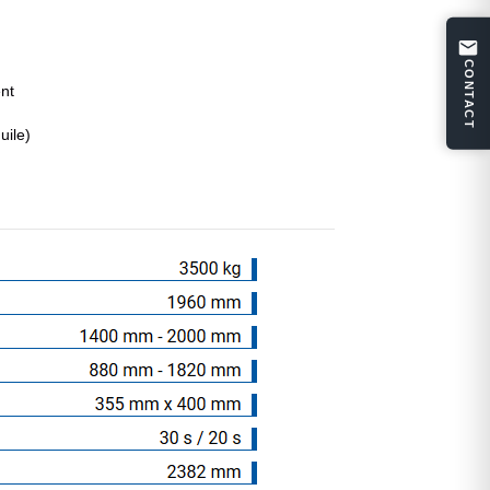
CONTACT
nt
uile)