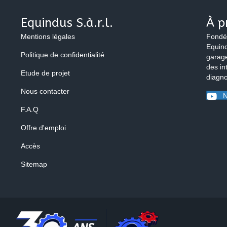
Equindus S.à.r.l.
À p
Mentions légales
Fondé
Equind
Politique de confidentialité
garage
des in
Etude de projet
diagno
Nous contacter
N
F.A.Q
Offre d'emploi
Accès
Sitemap