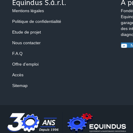
Equindus S.à.r.l.
À p
Mentions légales
Fondé
Equind
Politique de confidentialité
garage
des in
Etude de projet
diagno
Nous contacter
N
F.A.Q
Offre d'emploi
Accès
Sitemap