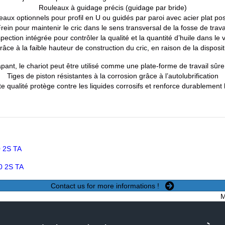
Rouleaux à guidage précis (guidage par bride)
eaux optionnels pour profil en U ou guidés par paroi avec acier plat pos
rein pour maintenir le cric dans le sens transversal de la fosse de trava
pection intégrée pour contrôler la qualité et la quantité d’huile dans le 
 à la faible hauteur de construction du cric, en raison de la dispositi
ant, le chariot peut être utilisé comme une plate-forme de travail sû
Tiges de piston résistantes à la corrosion grâce à l’autolubrification
qualité protège contre les liquides corrosifs et renforce durablement l’
0 2S TA
0 2S TA
Contact us for more informations !
M