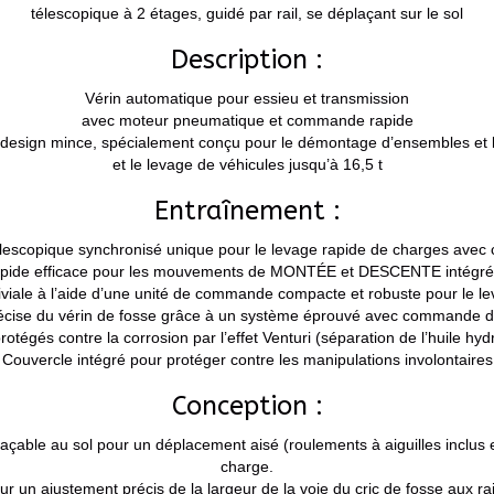
télescopique à 2 étages, guidé par rail, se déplaçant sur le sol
Description :
Vérin automatique pour essieu et transmission
avec moteur pneumatique et commande rapide
design mince, spécialement conçu pour le démontage d’ensembles et 
et le levage de véhicules jusqu’à 16,5 t
Entraînement :
élescopique synchronisé unique pour le levage rapide de charges ave
ide efficace pour les mouvements de MONTÉE et DESCENTE intégrée
iale à l’aide d’une unité de commande compacte et robuste pour le lev
écise du vérin de fosse grâce à un système éprouvé avec commande 
tégés contre la corrosion par l’effet Venturi (séparation de l’huile hydr
Couvercle intégré pour protéger contre les manipulations involontaires
Conception :
éplaçable au sol pour un déplacement aisé (roulements à aiguilles inclu
charge.
r un ajustement précis de la largeur de la voie du cric de fosse aux rail