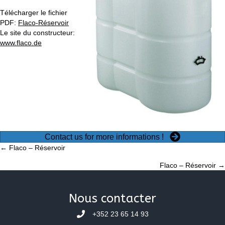
Télécharger le fichier
PDF:
Flaco-Réservoir
Le site du constructeur:
www.flaco.de
Contact us for more informations !
Posts
← Flaco – Réservoir
Flaco – Réservoir →
navigation
Nous contacter
+352 23 65 14 93