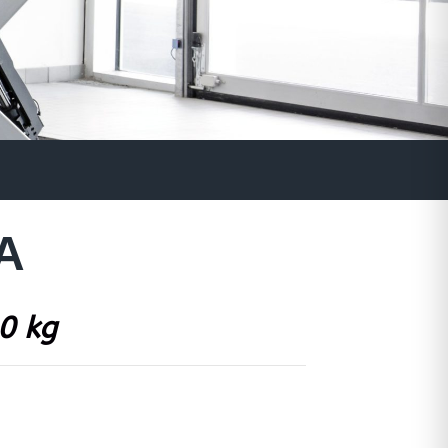
A
0 kg