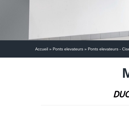
Accueil
»
Ponts elevateurs
»
Ponts elevateurs - Ci
DUO