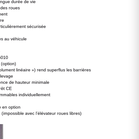
ongue durée de vie
s des roues
ment
re
rticulièrement sécurisée
ès au véhicule
e
5010
(option)
ment linéaire ») rend superflus les barrières
 levage
érence de hauteur minimale
rrêt CE
rammables individuellement
e en option
(impossible avec l’élévateur roues libres)