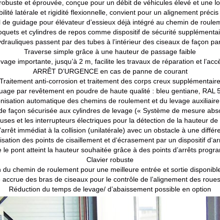
 robuste et éprouvée, conçue pour un débit de véhicules élevé et une l
ilité latérale et rigidité flexionnelle, convient pour un alignement préci
l de guidage pour élévateur d’essieux déjà intégré au chemin de roule
oquets et cylindres de repos comme dispositif de sécurité supplémentai
drauliques passent par des tubes à l’intérieur des ciseaux de façon pa
Traverse simple grâce à une hauteur de passage faible
vage importante, jusqu’à 2 m, facilite les travaux de réparation et l’acc
ARRÊT D’URGENCE en cas de panne de courant
Traitement anti-corrosion et traitement des corps creux supplémentair
uage par revêtement en poudre de haute qualité : bleu gentiane, RAL 
nisation automatique des chemins de roulement et du levage auxiliaire 
e façon sécurisée aux cylindres de levage (« Système de mesure absolu
uses et les interrupteurs électriques pour la détection de la hauteur de
’arrêt immédiat à la collision (unilatérale) avec un obstacle à une diff
sation des points de cisaillement et d‘écrasement par un dispositif d‘a
 le pont atteint la hauteur souhaitée grâce à des points d’arrêts prog
Clavier robuste
n du chemin de roulement pour une meilleure entrée et sortie disponibl
é accrue des bras de ciseaux pour le contrôle de l’alignement des roues 
Réduction du temps de levage/ d’abaissement possible en option