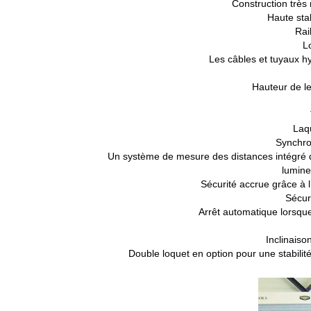
Construction très
Haute stab
Rai
L
Les câbles et tuyaux hy
Hauteur de le
Laq
Synchro
Un système de mesure des distances intégré d
lumine
Sécurité accrue grâce à l
Sécuri
Arrêt automatique lorsque
Inclinaiso
Double loquet en option pour une stabilit