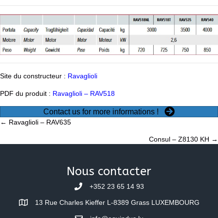
Site du constructeur :
Ravaglioli
PDF du produit :
Ravaglioli – RAV518
Contact us for more informations !
Posts
← Ravaglioli – RAV635
Consul – Z8130 KH →
navigation
Nous contacter
+352 23 65 14 93
13 Rue Charles Kieffer L-8389 Grass LUXEMBOURG