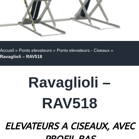
Accueil
»
Ponts elevateurs
»
Ponts elevateurs - Ciseaux
»
Ravaglioli – RAV518
Ravaglioli –
RAV518
ELEVATEURS A CISEAUX, AVEC