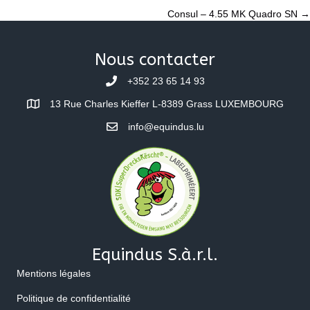
Consul – 4.55 MK Quadro SN →
navigation
Nous contacter
+352 23 65 14 93
13 Rue Charles Kieffer L-8389 Grass LUXEMBOURG
info@equindus.lu
Equindus S.à.r.l.
Mentions légales
Politique de confidentialité