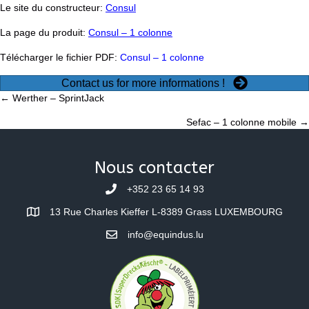
Le site du constructeur:
Consul
La page du produit:
Consul – 1 colonne
Télécharger le fichier PDF:
Consul – 1 colonne
Contact us for more informations !
Posts
← Werther – SprintJack
Sefac – 1 colonne mobile →
navigation
Nous contacter
+352 23 65 14 93
13 Rue Charles Kieffer L-8389 Grass LUXEMBOURG
info@equindus.lu