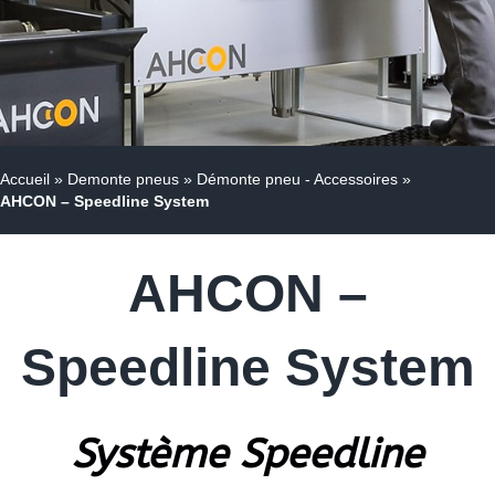
Accueil
»
Demonte pneus
»
Démonte pneu - Accessoires
»
AHCON – Speedline System
AHCON –
Speedline System
Système Speedline