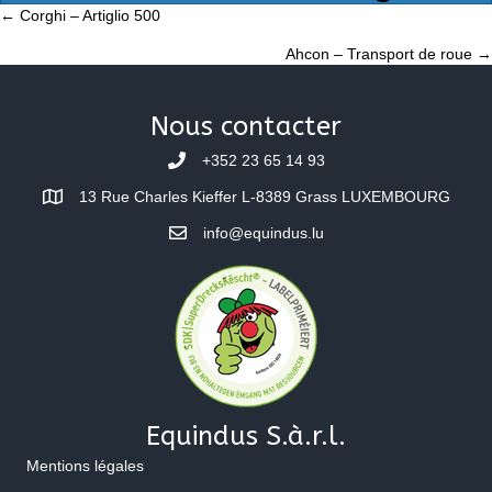
Posts
← Corghi – Artiglio 500
Ahcon – Transport de roue →
navigation
Nous contacter
+352 23 65 14 93
13 Rue Charles Kieffer L-8389 Grass LUXEMBOURG
info@equindus.lu
Equindus S.à.r.l.
Mentions légales