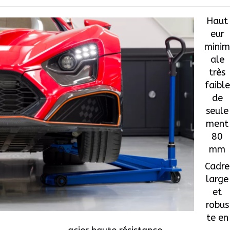
Haut
eur
minim
ale
très
faible
de
seule
ment
80
mm
Cadre
large
et
robus
te en