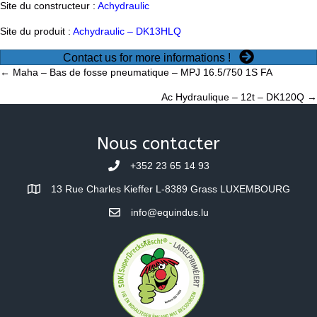
Site du constructeur :
Achydraulic
Site du produit :
Achydraulic – DK13HLQ
Contact us for more informations !
Posts
← Maha – Bas de fosse pneumatique – MPJ 16.5/750 1S FA
Ac Hydraulique – 12t – DK120Q →
navigation
Nous contacter
+352 23 65 14 93
13 Rue Charles Kieffer L-8389 Grass LUXEMBOURG
info@equindus.lu