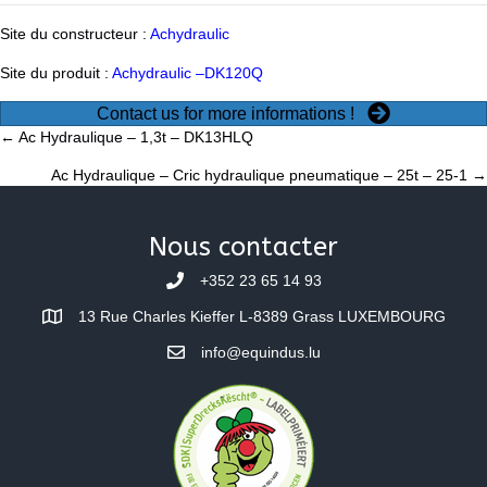
Site du constructeur :
Achydraulic
Site du produit :
Achydraulic –
DK120
Q
Contact us for more informations !
Posts
← Ac Hydraulique – 1,3t – DK13HLQ
Ac Hydraulique – Cric hydraulique pneumatique – 25t – 25-1 →
navigation
Nous contacter
+352 23 65 14 93
13 Rue Charles Kieffer L-8389 Grass LUXEMBOURG
info@equindus.lu