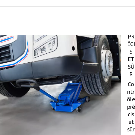
PR
ÉCI
S
ET
SÛ
R
Co
ntr
ôle
pré
cis
et
sûr