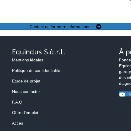
Contact us for more informations !
Equindus S.à.r.l.
À p
Mentions légales
Fondé
Equind
Politique de confidentialité
garage
des in
Etude de projet
diagno
Nous contacter
N
F.A.Q
Offre d'emploi
Accès