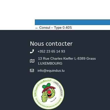
Posts
← Consul – Type 0.40S
navigation
Nous contacter
+352 23 65 14 93
13 Rue Charles Kieffer L-8389 Grass
LUXEMBOURG
info@equindus.lu