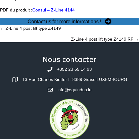
PDF du produit :
Consul – Z-Line 4144
Contact us for more informations !
Posts
← Z-Line 4 post lift type Z4149
Z-Line 4 post lift type Z4149 RF →
navigation
Nous contacter
+352 23 65 14 93
13 Rue Charles Kieffer L-8389 Grass LUXEMBOURG
info@equindus.lu